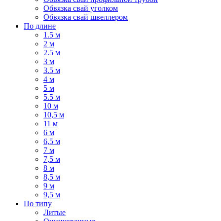
Обвязка свай уголком
Обвязка свай швеллером
По длине
1.5 м
2 м
2.5 м
3 м
3.5 м
4 м
5 м
5.5 м
10 м
10,5 м
11 м
6 м
6,5 м
7 м
7,5 м
8 м
8,5 м
9 м
9,5 м
По типу
Литые