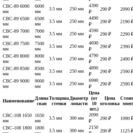
4390
СВС-89 6000
6000
3.5 мм
250 мм
290 ₽
2090 
мм
мм
₽
4490
СВС-89 6500
6500
3.5 мм
250 мм
290 ₽
2190 
мм
мм
₽
4590
СВС-89 7000
7000
3.5 мм
250 мм
290 ₽
2290 
мм
мм
₽
4690
СВС-89 7500
7500
3.5 мм
250 мм
290 ₽
2390 
мм
мм
₽
4790
СВС-89 8000
8000
3.5 мм
250 мм
290 ₽
2490 
мм
мм
₽
4890
СВС-89 8500
8500
3.5 мм
250 мм
290 ₽
2590 
мм
мм
₽
6990
СВС-89 9000
9000
3.5 мм
250 мм
290 ₽
2590 
мм
мм
₽
Цена
Длина
Толщина
Диаметр
(от
Цена
Стои
Наименование
сваи
стенки
лопасти
10
оголовка
мон
шт.)
2090
СВС-108 1650
1650
3.5 мм
300 мм
290 ₽
1090 
мм
мм
₽
2150
СВС-108 1800
1800
3.5 мм
300 мм
290 ₽
1125 