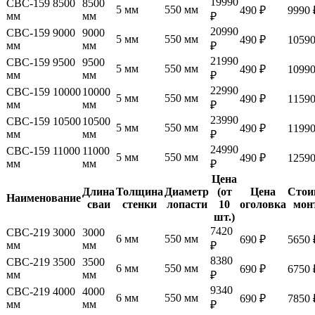
19990
СВС-159 8500
8500
5 мм
550 мм
490 ₽
9990 
мм
мм
₽
20990
СВС-159 9000
9000
5 мм
550 мм
490 ₽
10590
мм
мм
₽
21990
СВС-159 9500
9500
5 мм
550 мм
490 ₽
10990
мм
мм
₽
22990
СВС-159 10000
10000
5 мм
550 мм
490 ₽
11590
мм
мм
₽
23990
СВС-159 10500
10500
5 мм
550 мм
490 ₽
11990
мм
мм
₽
24990
СВС-159 11000
11000
5 мм
550 мм
490 ₽
12590
мм
мм
₽
Цена
Длина
Толщина
Диаметр
(от
Цена
Стои
Наименование
сваи
стенки
лопасти
10
оголовка
мон
шт.)
7420
СВС-219 3000
3000
6 мм
550 мм
690 ₽
5650 
мм
мм
₽
8380
СВС-219 3500
3500
6 мм
550 мм
690 ₽
6750 
мм
мм
₽
9340
СВС-219 4000
4000
6 мм
550 мм
690 ₽
7850 
мм
мм
₽