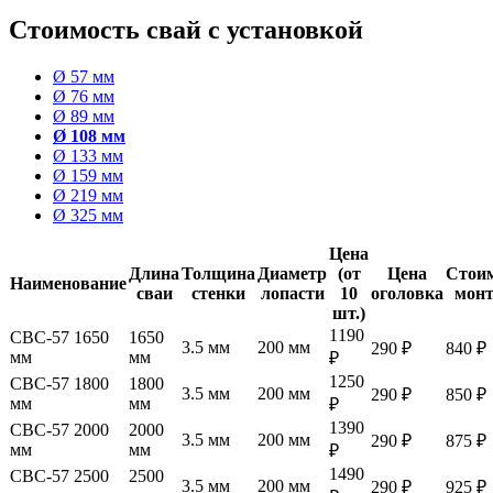
Стоимость свай с установкой
Ø 57 мм
Ø 76 мм
Ø 89 мм
Ø 108 мм
Ø 133 мм
Ø 159 мм
Ø 219 мм
Ø 325 мм
Цена
Длина
Толщина
Диаметр
(от
Цена
Стои
Наименование
сваи
стенки
лопасти
10
оголовка
мон
шт.)
1190
СВС-57 1650
1650
3.5 мм
200 мм
290 ₽
840 ₽
мм
мм
₽
1250
СВС-57 1800
1800
3.5 мм
200 мм
290 ₽
850 ₽
мм
мм
₽
1390
СВС-57 2000
2000
3.5 мм
200 мм
290 ₽
875 ₽
мм
мм
₽
1490
СВС-57 2500
2500
3.5 мм
200 мм
290 ₽
925 ₽