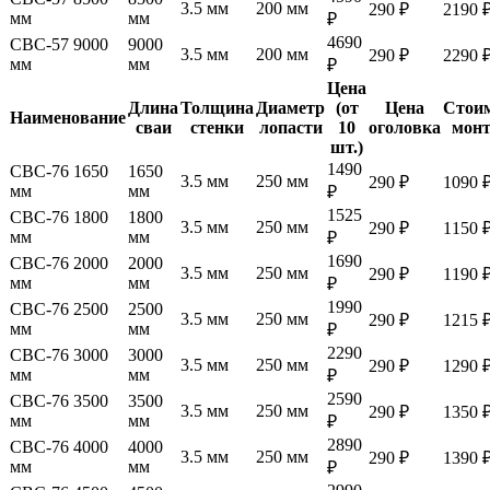
3.5 мм
200 мм
290 ₽
2190 
мм
мм
₽
4690
СВС-57 9000
9000
3.5 мм
200 мм
290 ₽
2290 
мм
мм
₽
Цена
Длина
Толщина
Диаметр
(от
Цена
Стои
Наименование
сваи
стенки
лопасти
10
оголовка
мон
шт.)
1490
СВС-76 1650
1650
3.5 мм
250 мм
290 ₽
1090 
мм
мм
₽
1525
СВС-76 1800
1800
3.5 мм
250 мм
290 ₽
1150 
мм
мм
₽
1690
СВС-76 2000
2000
3.5 мм
250 мм
290 ₽
1190 
мм
мм
₽
1990
СВС-76 2500
2500
3.5 мм
250 мм
290 ₽
1215 
мм
мм
₽
2290
СВС-76 3000
3000
3.5 мм
250 мм
290 ₽
1290 
мм
мм
₽
2590
СВС-76 3500
3500
3.5 мм
250 мм
290 ₽
1350 
мм
мм
₽
2890
СВС-76 4000
4000
3.5 мм
250 мм
290 ₽
1390 
мм
мм
₽