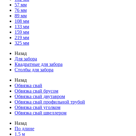
57 мм
76 мм
89 мм
108 мм
133 мм
159 мм
219 мм
325 мм
Назад
Для забора
Квадратные для забора
Столбы для забора
Назад
Обвязка свай
Обвязка свай брусом
Обвязка свай двутавром
Обвязка свай профильной трубой
Обвязка свай уголком
Обвязка свай швеллером
Назад
По длине
1.5 м