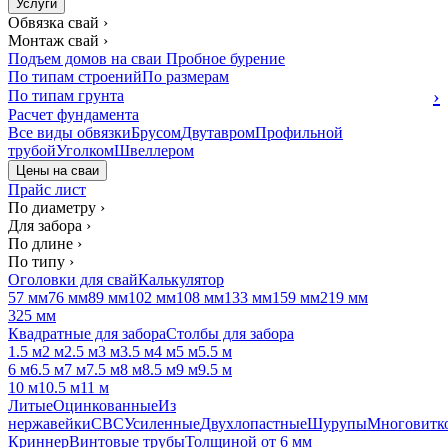
Услуги
Обвязка свай
›
Монтаж свай
›
Подъем домов на сваи
Пробное бурение
По типам строений
По размерам
›
По типам грунта
Расчет фундамента
Все виды обвязки
Брусом
Двутавром
Профильной
трубой
Уголком
Швеллером
Цены на сваи
Прайс лист
По диаметру
›
Для забора
›
По длине
›
По типу
›
Оголовки для свай
Калькулятор
57 мм
76 мм
89 мм
102 мм
108 мм
133 мм
159 мм
219 мм
325 мм
Квадратные для забора
Столбы для забора
1.5 м
2 м
2.5 м
3 м
3.5 м
4 м
5 м
5.5 м
6 м
6.5 м
7 м
7.5 м
8 м
8.5 м
9 м
9.5 м
10 м
10.5 м
11 м
Литые
Оцинкованные
Из
нержавейки
СВС
Усиленные
Двухлопастные
Шурупы
Многовитк
Криннер
Винтовые трубы
Толщиной от 6 мм