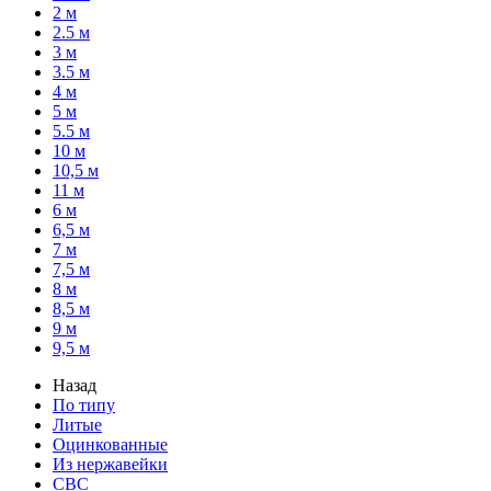
2 м
2.5 м
3 м
3.5 м
4 м
5 м
5.5 м
10 м
10,5 м
11 м
6 м
6,5 м
7 м
7,5 м
8 м
8,5 м
9 м
9,5 м
Назад
По типу
Литые
Оцинкованные
Из нержавейки
СВС