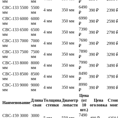
мм
мм
₽
6490
СВС-133 5500
5500
4 мм
350 мм
390 ₽
2390 
мм
мм
₽
6990
СВС-133 6000
6000
4 мм
350 мм
390 ₽
2590 
мм
мм
₽
7390
СВС-133 6500
6500
4 мм
350 мм
390 ₽
2790 
мм
мм
₽
7690
СВС-133 7000
7000
4 мм
350 мм
390 ₽
2990 
мм
мм
₽
7890
СВС-133 7500
7500
4 мм
350 мм
390 ₽
3290 
мм
мм
₽
7990
СВС-133 8000
8000
4 мм
350 мм
390 ₽
3490 
мм
мм
₽
8490
СВС-133 8500
8500
4 мм
350 мм
390 ₽
3790 
мм
мм
₽
8990
СВС-133 9000
9000
4 мм
350 мм
390 ₽
3990 
мм
мм
₽
Цена
Длина
Толщина
Диаметр
(от
Цена
Стои
Наименование
сваи
стенки
лопасти
10
оголовка
мон
шт.)
7490
СВС-159 3000
3000
5 мм
550 мм