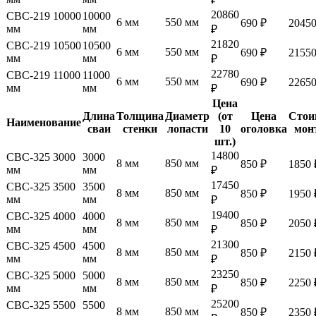
20860
СВС-219 10000
10000
6 мм
550 мм
690 ₽
20450
мм
мм
₽
21820
СВС-219 10500
10500
6 мм
550 мм
690 ₽
21550
мм
мм
₽
22780
СВС-219 11000
11000
6 мм
550 мм
690 ₽
22650
мм
мм
₽
Цена
Длина
Толщина
Диаметр
(от
Цена
Стои
Наименование
сваи
стенки
лопасти
10
оголовка
мон
шт.)
14800
СВС-325 3000
3000
8 мм
850 мм
850 ₽
1850 
мм
мм
₽
17450
СВС-325 3500
3500
8 мм
850 мм
850 ₽
1950 
мм
мм
₽
19400
СВС-325 4000
4000
8 мм
850 мм
850 ₽
2050 
мм
мм
₽
21300
СВС-325 4500
4500
8 мм
850 мм
850 ₽
2150 
мм
мм
₽
23250
СВС-325 5000
5000
8 мм
850 мм
850 ₽
2250 
мм
мм
₽
25200
СВС-325 5500
5500
8 мм
850 мм
850 ₽
2350 