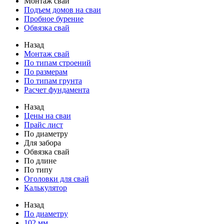
Монтаж свай
Подъем домов на сваи
Пробное бурение
Обвязка свай
Назад
Монтаж свай
По типам строений
По размерам
По типам грунта
Расчет фундамента
Назад
Цены на сваи
Прайс лист
По диаметру
Для забора
Обвязка свай
По длине
По типу
Оголовки для свай
Калькулятор
Назад
По диаметру
102 мм