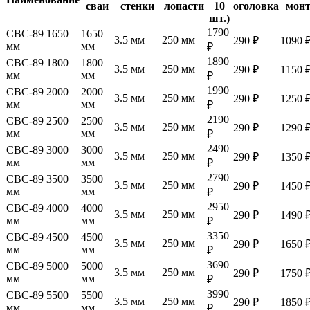
сваи
стенки
лопасти
10
оголовка
мон
шт.)
1790
СВС-89 1650
1650
3.5 мм
250 мм
290 ₽
1090 
мм
мм
₽
1890
СВС-89 1800
1800
3.5 мм
250 мм
290 ₽
1150 
мм
мм
₽
1990
СВС-89 2000
2000
3.5 мм
250 мм
290 ₽
1250 
мм
мм
₽
2190
СВС-89 2500
2500
3.5 мм
250 мм
290 ₽
1290 
мм
мм
₽
2490
СВС-89 3000
3000
3.5 мм
250 мм
290 ₽
1350 
мм
мм
₽
2790
СВС-89 3500
3500
3.5 мм
250 мм
290 ₽
1450 
мм
мм
₽
2950
СВС-89 4000
4000
3.5 мм
250 мм
290 ₽
1490 
мм
мм
₽
3350
СВС-89 4500
4500
3.5 мм
250 мм
290 ₽
1650 
мм
мм
₽
3690
СВС-89 5000
5000
3.5 мм
250 мм
290 ₽
1750 
мм
мм
₽
3990
СВС-89 5500
5500
3.5 мм
250 мм
290 ₽
1850 
мм
мм
₽