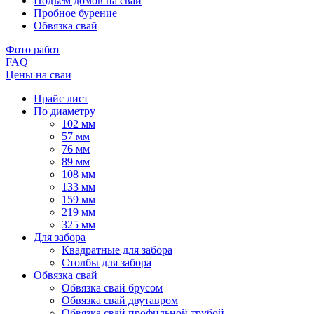
Подъем домов на сваи
Пробное бурение
Обвязка свай
Фото работ
FAQ
Цены на сваи
Прайс лист
По диаметру
102 мм
57 мм
76 мм
89 мм
108 мм
133 мм
159 мм
219 мм
325 мм
Для забора
Квадратные для забора
Столбы для забора
Обвязка свай
Обвязка свай брусом
Обвязка свай двутавром
Обвязка свай профильной трубой