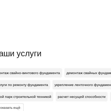
аши услуги
онтаж свайно-винтового фундамента
демонтаж свайных фундам
слуги по ремонту фундамента
укрепление ленточного фундамен
вой парк строительной техникой
расчет несущей способности
оказать ещё
амер уровня промерзания почвы
ремонт монолитной плиты
с