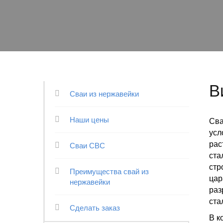
В
Сваи из нержавейки
Наши цены
Сва
усл
рас
Сваи СВС
ста
стр
Преимущества свай из
цар
нержавейки
раз
ста
Сделать заказ
В к