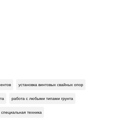
ентов
установка винтовых свайных опор
та
работа с любыми типами грунта
специальная техника
варные наконечники
литые наконечники