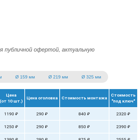
юбая сложность вашего объекта
а опор
определение типа обвязки
я публичной офертой, актуальную
м
Ø 159 мм
Ø 219 мм
Ø 325 мм
Цена
Стоимость
Цена оголовка
Стоимость монтажа
(от 10 шт.)
"под ключ"
1190 ₽
290 ₽
840 ₽
2320 ₽
1250 ₽
290 ₽
850 ₽
2390 ₽
1390 ₽
290 ₽
875 ₽
2555 ₽