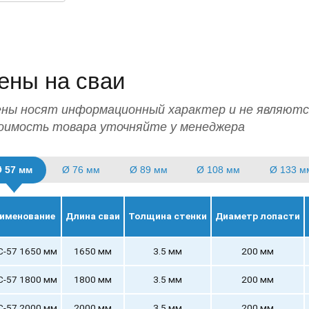
одробная смета
подбор необходимой глубины ввинчивания
л
ысокая прочность фундаментных конструкций
подбор количеств
ены на сваи
очный расчет стоимости
ручной монтаж
ены носят информационный характер и не являютс
оимость товара уточняйте у менеджера
 57 мм
Ø 76 мм
Ø 89 мм
Ø 108 мм
Ø 133 м
именование
Длина сваи
Толщина стенки
Диаметр лопасти
С-57 1650 мм
1650 мм
3.5 мм
200 мм
С-57 1800 мм
1800 мм
3.5 мм
200 мм
С-57 2000 мм
2000 мм
3.5 мм
200 мм