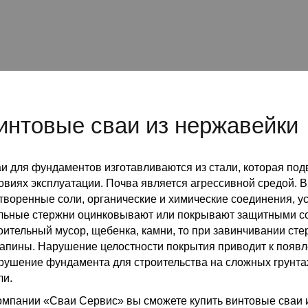
интовые сваи из нержавейки
и для фундаментов изготавливаются из стали, которая по
овиях эксплуатации. Почва является агрессивной средой. В
творенные соли, органические и химические соединения, 
льные стержни оцинковывают или покрывают защитными сос
оительный мусор, щебенка, камни, то при завинчивании сте
апины. Нарушение целостности покрытия приводит к появ
рушение фундамента для строительства на сложных грунт
ли.
омпании «Сваи Сервис» вы сможете купить винтовые сваи 