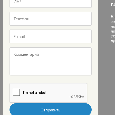
Имя
в
Во
Телефон
за
пр
пр
E-mail
ск
ру
Комментарий
Отправить