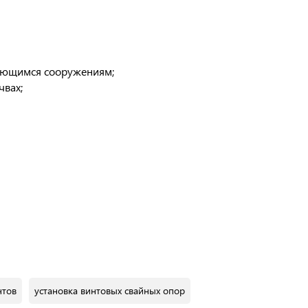
еющимся сооружениям;
чвах;
нтов
установка винтовых свайных опор