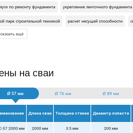
слуги по ремонту фундамента
укрепление ленточного фундамента
ой парк строительной техникой
расчет несущей способности
с
оказать ещё
амер уровня промерзания почвы
ремонт монолитной плиты
св
одробная смета
подбор необходимой глубины ввинчивания
лю
ысокая прочность фундаментных конструкций
подбор количества
ены на сваи
очный расчет стоимости
ручной монтаж
Ø 57 мм
Ø 76 мм
Ø 89 мм
именование
Длина сваи
Толщина стенки
Диаметр лопасти
С-57 2000 мм
2000 мм
3.5 мм
200 мм