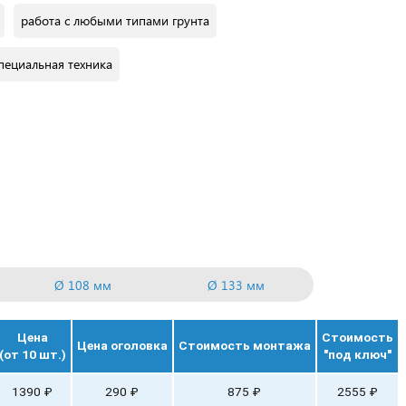
работа с любыми типами грунта
пециальная техника
арные наконечники
литые наконечники
бая сложность вашего объекта
 опор
определение типа обвязки
Ø 108 мм
Ø 133 мм
Цена
Стоимость
Цена оголовка
Стоимость монтажа
(от 10 шт.)
"под ключ"
1390 ₽
290 ₽
875 ₽
2555 ₽