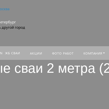
осква
Искать:
етербург
 другой город
ЖБ СВАИ
КОМПАНИЯ
АКЦИИ
ФОТО РАБОТ
е сваи 2 метра (