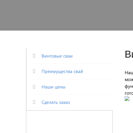
В
Винтовые сваи
Преимущества свай
Наш
мож
фун
Наши цены
гот
Сделать заказ