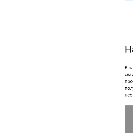
Н
В н
сва
про
пол
нео