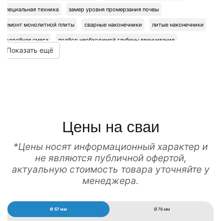
специальная техника
замер уровня промерзания почвы
ремонт монолитной плиты
сварные наконечники
литые наконечники
подробная смета
подбор необходимой глубины ввинчивания
Показать ещё
любая сложность вашего объекта
высокая прочность фундаментных конструкций
подбор количества опор
определение типа обвязки
точный расчет стоимости
ручной монтаж
Цены на сваи
*Цены носят информационный характер и
не являются публичной офертой,
актуальную стоимость товара уточняйте у
менеджера.
Ø 57 мм
Ø 76 мм