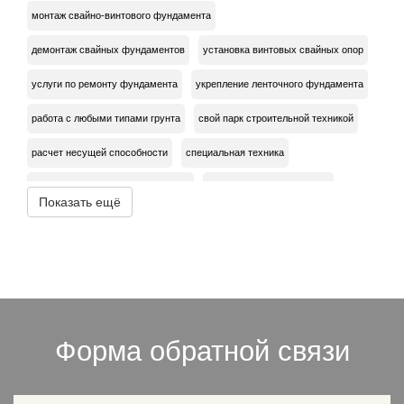
монтаж свайно-винтового фундамента
демонтаж свайных фундаментов
установка винтовых свайных опор
услуги по ремонту фундамента
укрепление ленточного фундамента
работа с любыми типами грунта
свой парк строительной техникой
расчет несущей способности
специальная техника
замер уровня промерзания почвы
ремонт монолитной плиты
Показать ещё
сварные наконечники
литые наконечники
подробная смета
подбор необходимой глубины ввинчивания
любая сложность вашего объекта
высокая прочность фундаментных конструкций
Форма обратной связи
подбор количества опор
определение типа обвязки
точный расчет стоимости
ручной монтаж