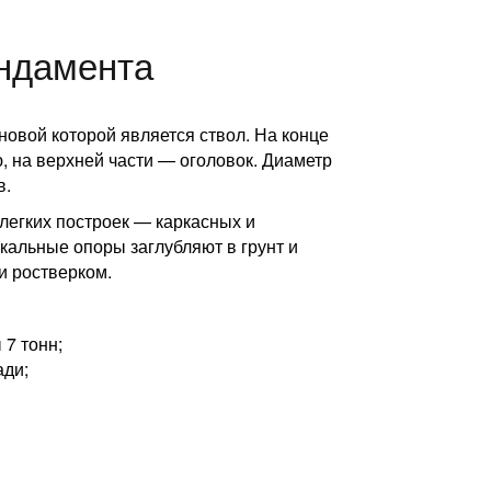
ндамента
новой которой является ствол. На конце
, на верхней части — оголовок. Диаметр
в.
егких построек — каркасных и
икальные опоры заглубляют в грунт и
и ростверком.
7 тонн;
ади;