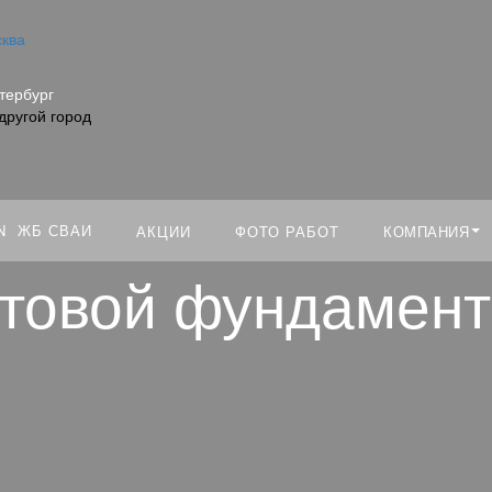
ква
Искать:
тербург
другой город
ЖБ СВАИ
КОМПАНИЯ
АКЦИИ
ФОТО РАБОТ
товой фундамент