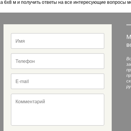
а 6х8 м и получить ответы на все интересующие вопросы м
М
Имя
в
Во
Телефон
за
пр
пр
E-mail
ск
ру
Комментарий