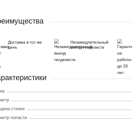
реимущества
Доставка в тот же
Незамедлительный
день
выезд геодезиста
рактеристики
на
метр
щина стенки
метр лопасти