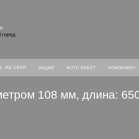
Искать:
рг
 город
ЖБ СВАИ
КОМПАНИЯ
АКЦИИ
ФОТО РАБОТ
етром 108 мм, длина: 65